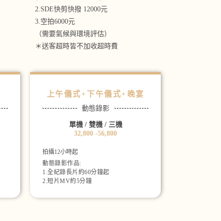
2.SDE快剪快撥 12000元
3.空拍6000元
（需要氣候與環境評估）
＊送客超時皆不加收超時費
上午儀式+下午儀式+晚宴
動態錄影
單機 / 雙機 / 三機
32,800 -56,800
拍攝12小時起
動態錄影作品:
1.全紀錄長片約60分鐘起
2.短片MV約5分鐘