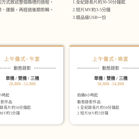
的方式敘述整個婚禮的過程，
1.
全紀錄長片約30-50分鐘起
樂、運鏡，再經過後期剪輯。
2.
短片MV約3-5分鐘
3.
精品級USB一份
上午儀式+午宴
上午儀式+晚宴
動態錄影
動態錄影
單機 / 雙機 / 三機
單機 / 雙機 / 三機
28,800 -51,800
30,800 -54,800
小時起
拍攝8小時起
影作品:
動態錄影作品:
紀錄長片約50分鐘起
1.全紀錄長片約50分鐘起
片MV約5分鐘
2.短片MV約5分鐘