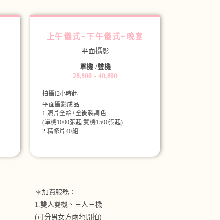
上午儀式+下午儀式+晚宴
平面攝影
單機 /雙機
28,800 - 40,800
拍攝12小時起
平面攝影成品：
1.照片全給+全後製調色
(單機1000張起 雙機1500張起)
2.精修片40組
＊加費服務：
1.雙人雙機、三人三機
(可分男女方兩地開拍)