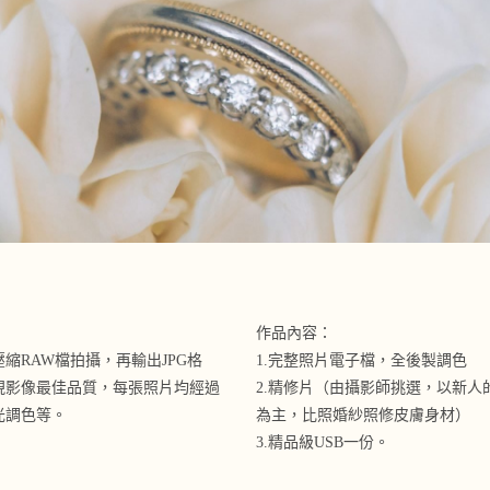
作品內容：
縮RAW檔拍攝，再輸出JPG格
1.完整照片電子檔，全後製調色
現影像最佳品質
，每張照片均經過
2.
精修片
（由攝影師挑選，以新人
光調色等。
為主，比照婚紗照修皮膚身材）
3.
精品級USB一份。