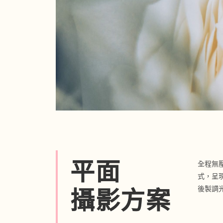
平面
全程無壓
式
，呈
後製調
攝影方案