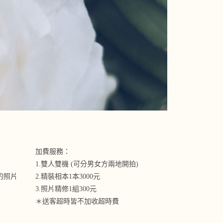
加費服務：
1.雙人雙機 (可分男女方兩地開拍)
的照片
2.精裝相本1本3000元
3.照片精修1組300元
＊送客超時皆不加收超時費