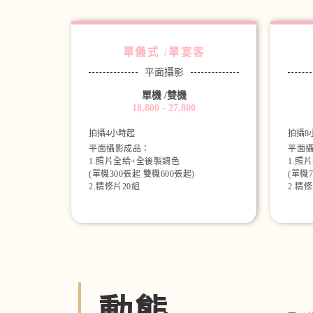
單儀式 /單宴客
平面攝影
單機 /雙機
18,800 - 27,800
拍攝4小時起
拍攝8
平面攝影成品：
平面
1.照片全給+全後製調色
1.照
(單機300張起 雙機600張起)
(單機7
2.精修片20組
2.精
動態