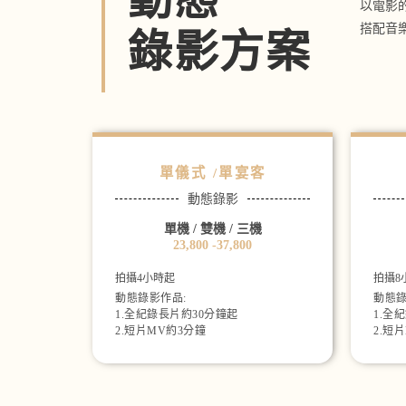
以電影
搭配音
錄影方案
單儀式 /單宴客
動態錄影
單機 / 雙機 / 三機
23,800 -37,800
拍攝4小時起
拍攝8
動態錄影作品:
動態錄
1.全紀錄長片約30分鐘起
1.全
2.短片MV約3分鐘
2.短